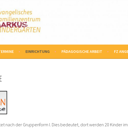
TEN
TERMINE
EINRICHTUNG
PÄDAGOGISCHE ARBEIT
FZ ANG
E
et nach der Gruppenform I. Dies bedeutet, dort werden 20 Kinder im