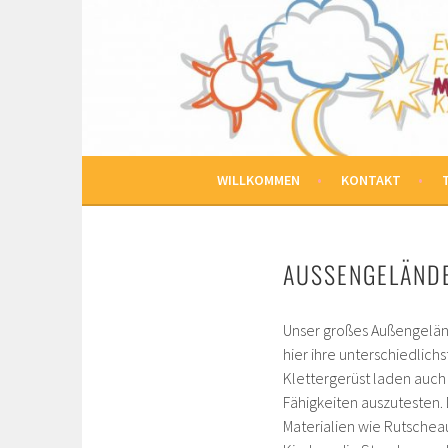
Springe
zum
MARKUS KINDERGAR
Inhalt
EVANGELISCHES FAMILIENZENTRUM
WILLKOMMEN
KONTAKT
AUSSENGELÄNDE
Unser großes Außengeländ
hier ihre unterschiedlic
Klettergerüst laden auch
Fähigkeiten auszutesten. 
Materialien wie Rutschea