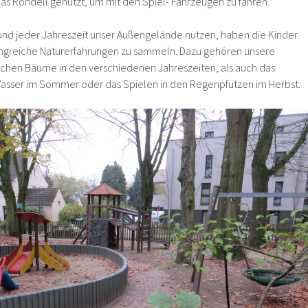
as Rondell genutzt, um mit den Spiel- Fahrzeugen zu fahren.
und jeder Jahreszeit unser Außengelände nutzen, haben die Kinder
fangreiche Naturerfahrungen zu sammeln. Dazu gehören unsere
ichen Bäume in den verschiedenen Jahreszeiten, als auch das
asser im Sommer oder das Spielen in den Regenpfützen im Herbst.