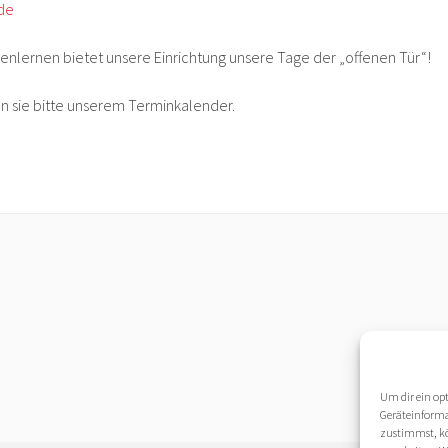
.de
nenlernen bietet unsere Einrichtung unsere Tage der „offenen Tür“!
 sie bitte unserem Terminkalender.
Um dir ein op
Geräteinforma
zustimmst, kön