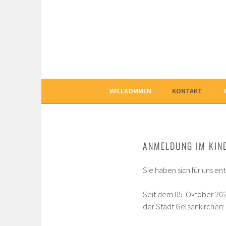
Springe
zum
MARKUS KINDERGAR
Inhalt
EVANGELISCHES FAMILIENZENTRUM
WILLKOMMEN
KONTAKT
ANMELDUNG IM KIN
Sie haben sich für uns e
Seit dem 05. Oktober 202
der Stadt Gelsenkirchen: