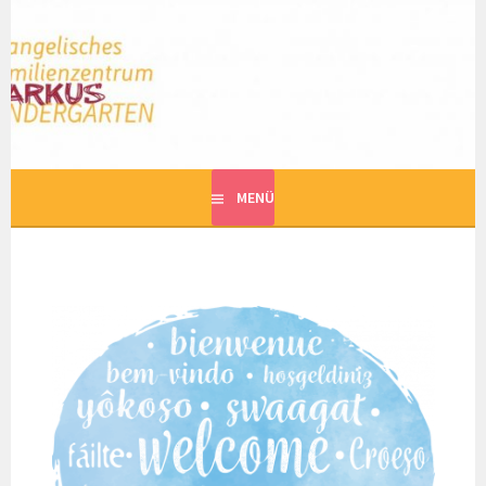
Springe
zum
MARKUS KINDERGARTEN
Inhalt
EVANGELISCHES FAMILIENZENTRUM
MENÜ