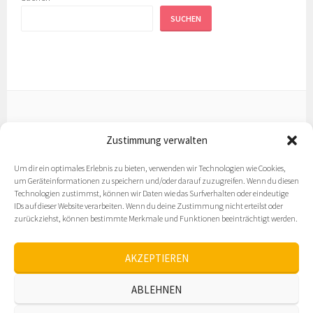
SUCHEN
Zustimmung verwalten
Datenschutz
Um dir ein optimales Erlebnis zu bieten, verwenden wir Technologien wie Cookies,
Impressum
um Geräteinformationen zu speichern und/oder darauf zuzugreifen. Wenn du diesen
Technologien zustimmst, können wir Daten wie das Surfverhalten oder eindeutige
IDs auf dieser Website verarbeiten. Wenn du deine Zustimmung nicht erteilst oder
Cookie-Richtlinie (EU)
zurückziehst, können bestimmte Merkmale und Funktionen beeinträchtigt werden.
AKZEPTIEREN
ABLEHNEN